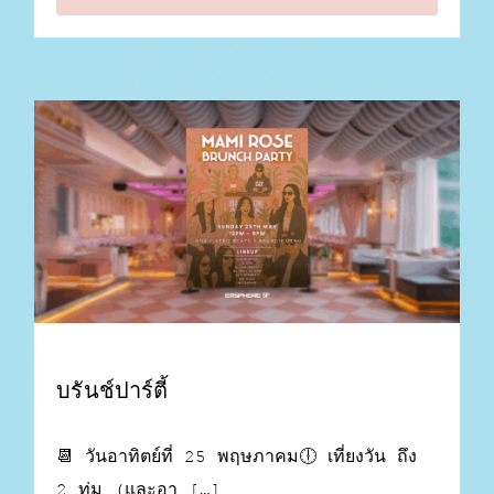
บรันช์ปาร์ตี้
📆 วันอาทิตย์ที่ 25 พฤษภาคม🕕 เที่ยงวัน ถึง
2 ทุ่ม (และอา […]