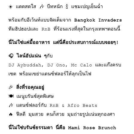
☀️ แดดสดใส 🎶 บีทหนัก 🍾 แชมเปญเย็นฉ่ำ
พร้อมกับอีเว้นท์แบบจัดเต็มจาก
Bangkok Invaders
ทีมฮิปฮอปและ RnB ที่ร้อนแรงที่สุดในกรุงเทพฯตอนนี้
นี่ไม่ใช่แค่มื้ออาหาร แต่นี่คือประสบการณ์แบบจอยๆ!
🎧
ไลน์อัปแน่น ๆ
กับ
DJ Aybuddah, DJ Ono, Mc Calo และแก๊งครบ
เซต พร้อมเขย่าแดนซ์ฟลอร์ให้ลุกเป็นไฟ
🎉
สิ่งที่รอคุณอยู่
🍽️ เมนูบรันช์สุดพิเศษ
🎶 แดนซ์ฟลอร์กับ RnB & Afro Beats
🔥 ฟีลดี มุมสวย คนก็สวย มุมถ่ายรูปแน่นทุกองศา
นี่ไม่ใช่บรันช์ธรรมดา นี่คือ Mami Rose Brunch