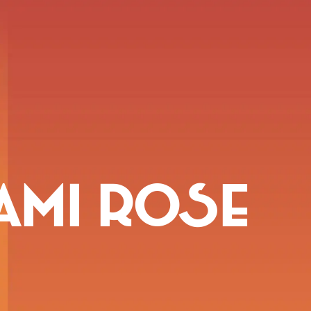
รเวทปาร์ตี้
การ
จอง
่ Mami Rose