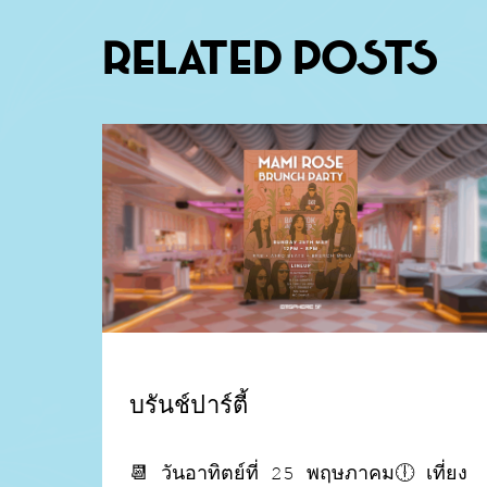
Related Posts
บรันช์ปาร์ตี้
📆 วันอาทิตย์ที่ 25 พฤษภาคม🕕 เที่ยง