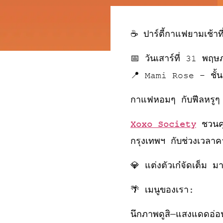
☕ ปาร์ตี้กาแฟยามเช้าที
📅 วันเสาร์ที่ 31 
📍 Mami Rose – ชั้
กาแฟหอมๆ กับฟีลหรูๆ ส
Xoxo Society
ชวนคุ
กรุงเทพฯ กับช่วงเวลาค
💎 แต่งตัวเก๋จัดเต็ม ม
🌴 เมนูของเรา:
นึกภาพดูสิ—แสงแดดอ่อน