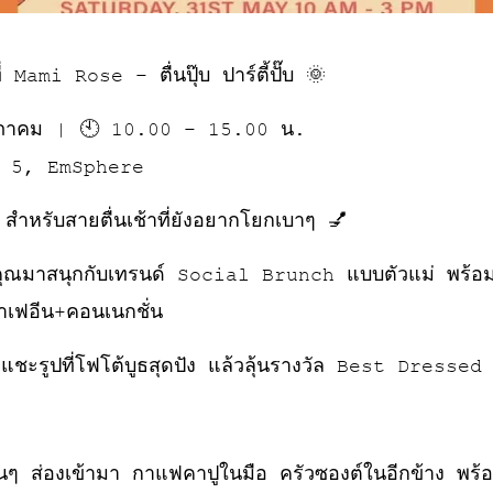
่ Mami Rose – ตื่นปุ๊บ ปาร์ตี้ปั๊บ 🌞
พฤษภาคม | 🕙 10.00 – 15.00 น.
น 5, EmSphere
ำหรับสายตื่นเช้าที่ยังอยากโยกเบาๆ 💅
ณมาสนุกกับเทรนด์ Social Brunch แบบตัวแม่ พร้อมแ
าเฟอีน+คอนเนกชั่น
าแชะรูปที่โฟโต้บูธสุดปัง แล้วลุ้นรางวัล Best Dressed
ๆ ส่องเข้ามา กาแฟคาปูในมือ ครัวซองต์ในอีกข้าง พร้อม