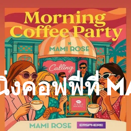
หน้าหลัก
เมนู
กิจกรรม
ไพ
์นิ่งคอฟฟี่ที