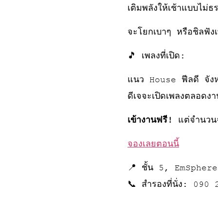
เติมพลังให้เช้าแบบไม่
จะโยกเบาๆ หรือชิลฟังเ
🎵 เพลงที่เปิด:
แนว House ฟีลดี จังห
ดีเจจะเปิดเพลงตลอดงาน 
เข้างานฟรี!
แต่จำนวนจ
จองเลยตอนนี้
📍 ชั้น 5, EmSphere
📞 สำรองที่นั่ง: 090